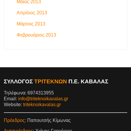
Μάιος 2013
Απρίλιος 2013
Μάρτιος 2013
Φεβρουάριος 2013
ΣΥΛΛΟΓΟΣ
ΤΡΙΤΕΚΝΩΝ
Π.Ε. ΚΑΒΑΛΑΣ
Τηλέφωνα: 6974313955
Email:
info@triteknoikavalas.gr
Website:
triteknoikavalas.gr
Πρόεδρος:
Παπουτσής Κίμωνας
Αντιπρόεδρος:
Χιόνης Γρηγόριος