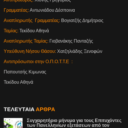
Γραμματέας:
Αντωνιάδου Δέσποινα
Αναπληρωτής Γραμματέας:
Βογιατζής Δημήτριος
Ταμίας:
Τεκίδου Αθηνά
Αναπληρωτής Ταμίας:
Γιοβανάκης Πανταζής
Υπεύθυνη Νήσου Θάσου:
Χατζηλιάδης Ξενοφών
Αντιπρόσωποι στην Ο.Π.Ο.Τ.Τ.Ε :
Παπουτσής Κιμωνας
Τεκίδου Αθηνά
ΤΕΛΕΥΤΑΙΑ
ΑΡΘΡΑ
Συγχαρητήριο μήνυμα για τους Επιτυχόντες
των Πανελληνίων εξετάσεων από τον