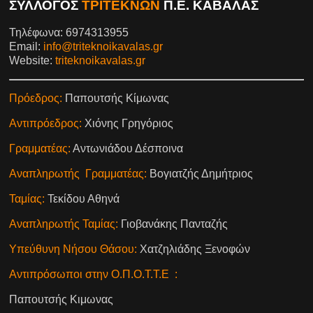
ΣΥΛΛΟΓΟΣ
ΤΡΙΤΕΚΝΩΝ
Π.Ε. ΚΑΒΑΛΑΣ
Τηλέφωνα: 6974313955
Email:
info@triteknoikavalas.gr
Website:
triteknoikavalas.gr
Πρόεδρος:
Παπουτσής Κίμωνας
Αντιπρόεδρος:
Χιόνης Γρηγόριος
Γραμματέας:
Αντωνιάδου Δέσποινα
Αναπληρωτής Γραμματέας:
Βογιατζής Δημήτριος
Ταμίας:
Τεκίδου Αθηνά
Αναπληρωτής Ταμίας:
Γιοβανάκης Πανταζής
Υπεύθυνη Νήσου Θάσου:
Χατζηλιάδης Ξενοφών
Αντιπρόσωποι στην Ο.Π.Ο.Τ.Τ.Ε :
Παπουτσής Κιμωνας