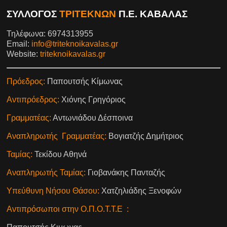
ΣΥΛΛΟΓΟΣ
ΤΡΙΤΕΚΝΩΝ
Π.Ε. ΚΑΒΑΛΑΣ
Τηλέφωνα: 6974313955
Email:
info@triteknoikavalas.gr
Website:
triteknoikavalas.gr
Πρόεδρος:
Παπουτσής Κίμωνας
Αντιπρόεδρος:
Χιόνης Γρηγόριος
Γραμματέας:
Αντωνιάδου Δέσποινα
Αναπληρωτής Γραμματέας:
Βογιατζής Δημήτριος
Ταμίας:
Τεκίδου Αθηνά
Αναπληρωτής Ταμίας:
Γιοβανάκης Πανταζής
Υπεύθυνη Νήσου Θάσου:
Χατζηλιάδης Ξενοφών
Αντιπρόσωποι στην Ο.Π.Ο.Τ.Τ.Ε :