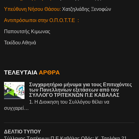
Υπεύθυνη Νήσου Θάσου:
Χατζηλιάδης Ξενοφών
Αντιπρόσωποι στην Ο.Π.Ο.Τ.Τ.Ε :
Παπουτσής Κιμωνας
Τεκίδου Αθηνά
ΤΕΛΕΥΤΑΙΑ
ΑΡΘΡΑ
Συγχαρητήριο μήνυμα για τους Επιτυχόντες
των Πανελληνίων εξετάσεων από τον
ΣΥΛΛΟΓΟ ΤΡΙΤΕΚΝΩΝ Π.Ε ΚΑΒΑΛΑΣ
1. Η Διοικηση του Συλλόγου θέλει να
συγχαρεί…
ΔΕΛΤΙΟ ΤΥΠΟΥ
Σύλλογος Τριτέκνων Π.Ε Καβάλας Οδός: Κ. Τσολάκη 21…